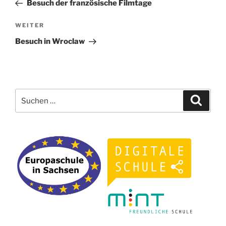
Beitrag
Besuch der französische Filmtage
Nächster
WEITER
Beitrag
Besuch in Wroclaw
Suchen
Suche
nach: