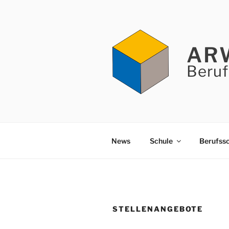
Zum
Inhalt
springen
AR
Beruf
News
Schule
Berufss
STELLENANGEBOTE