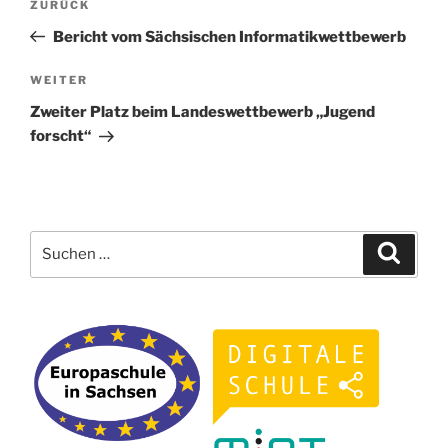
Vorheriger
ZURÜCK
Beitrag
Bericht vom Sächsischen Informatikwettbewerb
Nächster
WEITER
Beitrag
Zweiter Platz beim Landeswettbewerb „Jugend
forscht“
Suchen
Suche
nach: