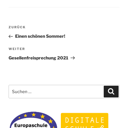
Beitragsnavigation
Vorheriger
ZURÜCK
Beitrag
Einen schönen Sommer!
Nächster
WEITER
Beitrag
Gesellenfreisprechung 2021
Suchen
Suche
nach: