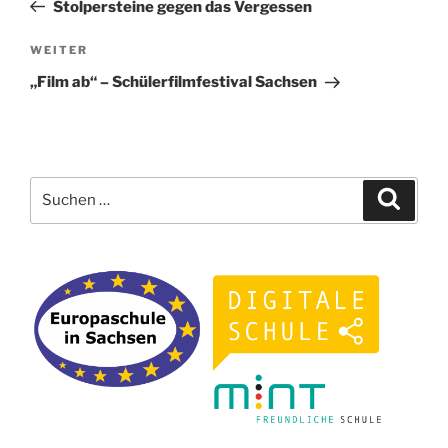
Beitrag
Stolpersteine gegen das Vergessen
Nächster
WEITER
Beitrag
„Film ab“ – Schülerfilmfestival Sachsen
Suchen
Suche
nach: