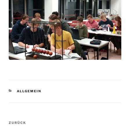
KATEGORIEN
ALLGEMEIN
Beitragsnavigation
Vorheriger
ZURÜCK