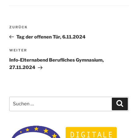
Beitragsnavigation
Vorheriger
ZURÜCK
Beitrag
Tag der offenen Tür, 6.11.2024
Nächster
WEITER
Beitrag
Info-Elternabend Berufliches Gymnasium,
27.11.2024
Suchen
Suche
nach: