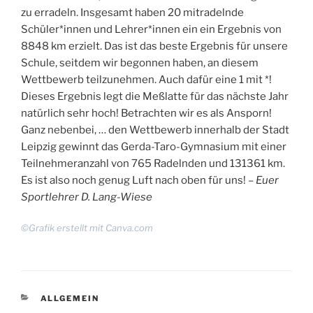
zu erradeln. Insgesamt haben 20 mitradelnde
Schüler*innen und Lehrer*innen ein ein Ergebnis von
8848 km erzielt. Das ist das beste Ergebnis für unsere
Schule, seitdem wir begonnen haben, an diesem
Wettbewerb teilzunehmen. Auch dafür eine 1 mit *!
Dieses Ergebnis legt die Meßlatte für das nächste Jahr
natürlich sehr hoch! Betrachten wir es als Ansporn!
Ganz nebenbei, … den Wettbewerb innerhalb der Stadt
Leipzig gewinnt das Gerda-Taro-Gymnasium mit einer
Teilnehmeranzahl von 765 Radelnden und 131361 km.
Es ist also noch genug Luft nach oben für uns! –
Euer
Sportlehrer D. Lang-Wiese
©Grafik erstellt mit Canva.com
KATEGORIEN
ALLGEMEIN