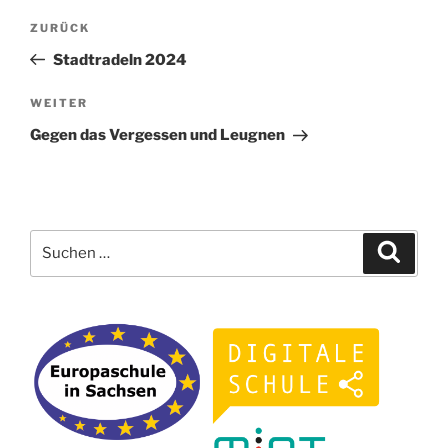
Beitragsnavigation
Vorheriger
ZURÜCK
Beitrag
Stadtradeln 2024
Nächster
WEITER
Beitrag
Gegen das Vergessen und Leugnen
Suchen
Suche
nach: