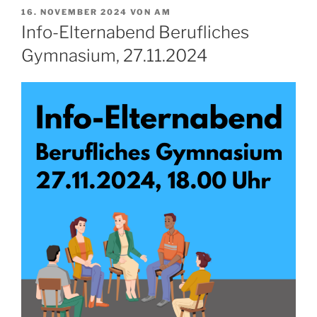
VERÖFFENTLICHT
16. NOVEMBER 2024
VON
AM
AM
Info-Elternabend Berufliches
Gymnasium, 27.11.2024