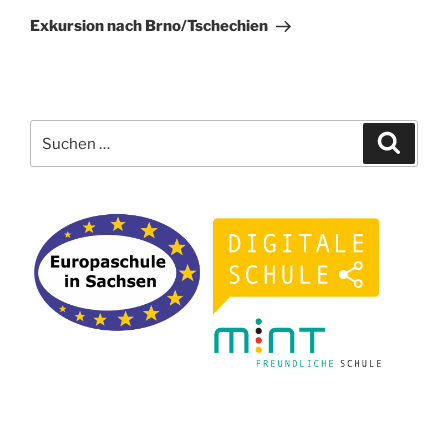
Beitrag
Exkursion nach Brno/Tschechien
Suchen
Suche
nach: