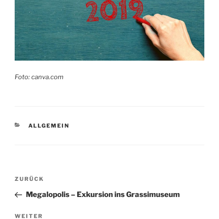
Foto: canva.com
KATEGORIEN
ALLGEMEIN
Beitragsnavigation
Vorheriger
ZURÜCK
Beitrag
Megalopolis – Exkursion ins Grassimuseum
Nächster
WEITER