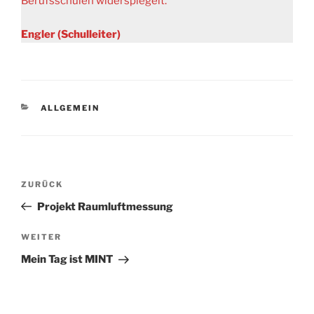
Berufsschulen widerspiegelt.
Engler (Schulleiter)
KATEGORIEN
ALLGEMEIN
Beitragsnavigation
Vorheriger
ZURÜCK
Beitrag
Projekt Raumluftmessung
Nächster
WEITER
Beitrag
Mein Tag ist MINT