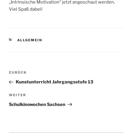
„Intrinsische Motivation“ jetzt angeschaut werden.
Viel Spaß dabei!
KATEGORIEN
ALLGEMEIN
Beitragsnavigation
Vorheriger
ZURÜCK
Beitrag
Kunstunterricht Jahrgangsstufe 13
Nächster
WEITER
Beitrag
Schulkinowochen Sachsen