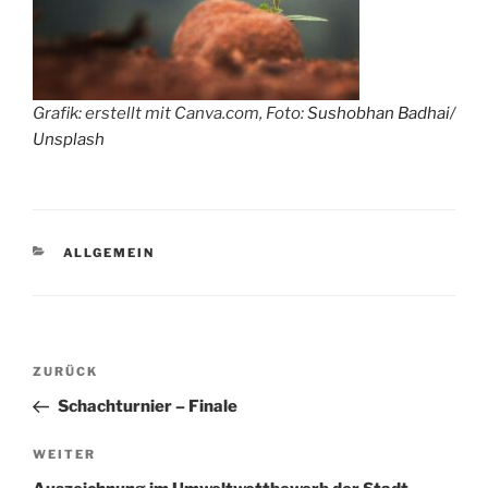
Grafik: erstellt mit Canva.com, Foto:
Sushobhan Badhai
/
Unsplash
KATEGORIEN
ALLGEMEIN
Beitragsnavigation
Vorheriger
ZURÜCK
Beitrag
Schachturnier – Finale
Nächster
WEITER
Beitrag