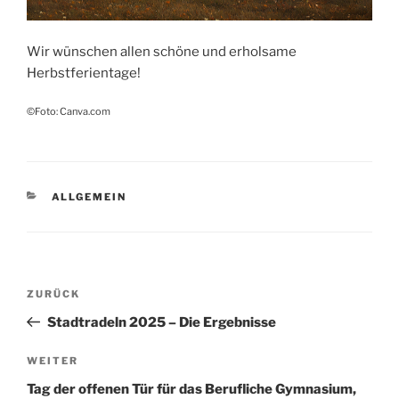
Wir wünschen allen schöne und erholsame
Herbstferientage!
©Foto: Canva.com
KATEGORIEN
ALLGEMEIN
Beitragsnavigation
Vorheriger
ZURÜCK
Beitrag
Stadtradeln 2025 – Die Ergebnisse
Nächster
WEITER
Beitrag
Tag der offenen Tür für das Berufliche Gymnasium,