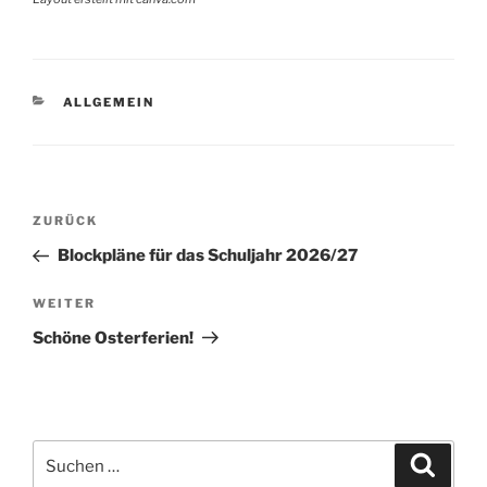
KATEGORIEN
ALLGEMEIN
Beitragsnavigation
Vorheriger
ZURÜCK
Beitrag
Blockpläne für das Schuljahr 2026/27
Nächster
WEITER
Beitrag
Schöne Osterferien!
Suchen
Suche
nach: