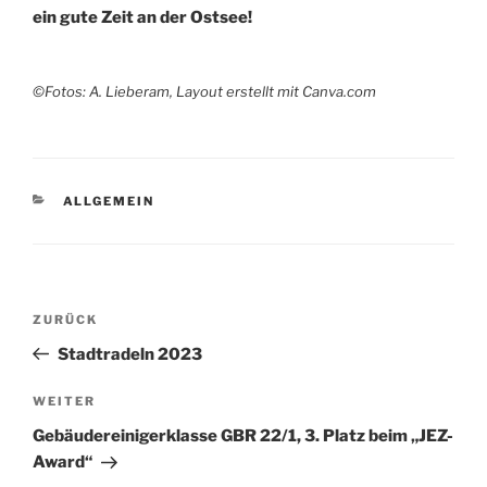
ein gute Zeit an der Ostsee!
©Fotos: A. Lieberam, Layout erstellt mit Canva.com
KATEGORIEN
ALLGEMEIN
Beitragsnavigation
Vorheriger
ZURÜCK
Beitrag
Stadtradeln 2023
Nächster
WEITER
Beitrag
Gebäudereinigerklasse GBR 22/1, 3. Platz beim „JEZ-
Award“