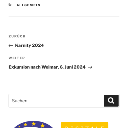
KATEGORIEN
ALLGEMEIN
Beitragsnavigation
Vorheriger
ZURÜCK
Beitrag
Karnity 2024
Nächster
WEITER
Beitrag
Exkursion nach Weimar, 6. Juni 2024
Suchen
Suche
nach: