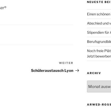
NEUESTE BE
ser®
Einen schönen
Abschied und v
Stipendien für
Berufsgrundbil
Noch freie Plä
Jetzt bewerben
WEITER
Nächster
Beitrag
Schüleraustausch Lyon
ARCHIV
Archiv
ARWED-ROSS