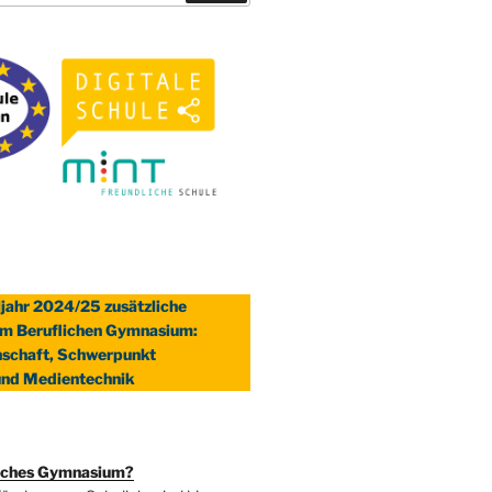
jahr 2024/25 zusätzliche
im Beruflichen Gymnasium:
schaft, Schwerpunkt
und Medientechnik
iches Gymnasium?