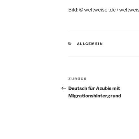
Bild: © weltweiser.de / weltwei
KATEGORIEN
ALLGEMEIN
Beitragsnavigation
Vorheriger
ZURÜCK
Beitrag
Deutsch für Azubis mit
Migrationshintergrund