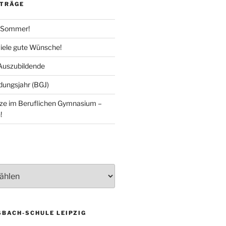
ITRÄGE
 Sommer!
iele gute Wünsche!
 Auszubildende
dungsjahr (BGJ)
tze im Beruflichen Gymnasium –
!
BACH-SCHULE LEIPZIG