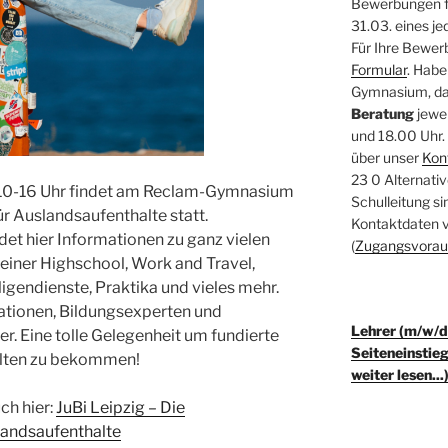
Bewerbungen fü
31.03. eines je
Für Ihre Bewer
Formular
. Habe
Gymnasium, da
Beratung
jewe
und 18.00 Uhr.
über unser
Kon
23 0 Alternati
10-16 Uhr findet am Reclam-Gymnasium
Schulleitung s
ür Auslandsaufenthalte statt.
Kontaktdaten v
findet hier Informationen zu ganz vielen
(
Zugangsvorau
n einer Highschool, Work and Travel,
ligendienste, Praktika und vieles mehr.
ationen, Bildungsexperten und
Lehrer (m/w/d
 Eine tolle Gelegenheit um fundierte
Seiteneinstieg
alten zu bekommen!
weiter lesen...
ch hier:
JuBi Leipzig – Die
andsaufenthalte