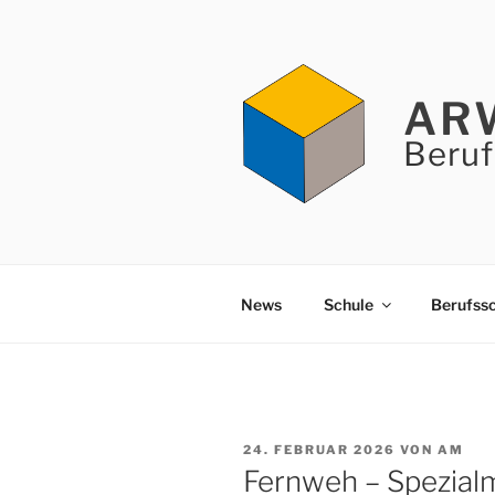
Zum
Inhalt
springen
AR
Beruf
News
Schule
Berufss
VERÖFFENTLICHT
24. FEBRUAR 2026
VON
AM
AM
Fernweh – Spezial