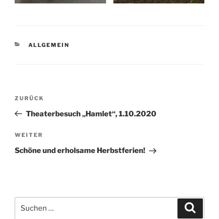
KATEGORIEN
ALLGEMEIN
Beitragsnavigation
Vorheriger
ZURÜCK
Beitrag
Theaterbesuch „Hamlet“, 1.10.2020
Nächster
WEITER
Beitrag
Schöne und erholsame Herbstferien!
Suchen
Suche
nach: