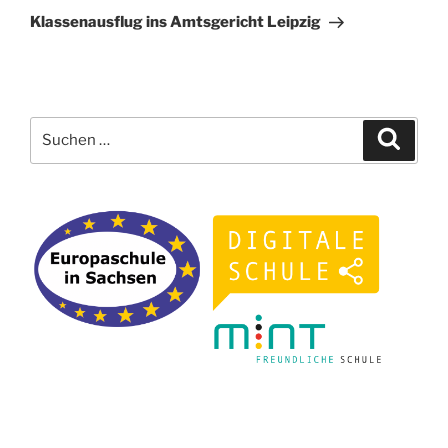
Beitrag
Klassenausflug ins Amtsgericht Leipzig
Suchen
Suche
nach: