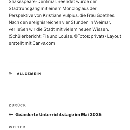
Shakespeare-Denkmal. Beendet wurde der
Stadtrundgang mit einem Monolog aus der
Perspektive von Kristiane Vulpius, die Frau Goethes.
Nach den ereignisreichen vier Stunden in Weimar,
verließen wir die Stadt mit vielem neuen Wissen.
(Schülerbericht: Pia und Louise, ©Fotos: privat) / Layout
erstellt mit Canva.com
KATEGORIEN
ALLGEMEIN
Beitragsnavigation
Vorheriger
ZURÜCK
Beitrag
Geänderte Unterrichtstage im Mai 2025
Nächster
WEITER