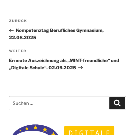
Beitragsnavigation
Vorheriger
ZURÜCK
Beitrag
Kompetenztag Berufliches Gymnasium,
22.08.2025
Nächster
WEITER
Beitrag
Erneute Auszeichnung als „MINT-freundliche“ und
„Digitale Schule“, 02.09.2025
Suchen
Suche
nach: