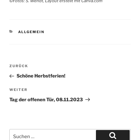
©Fotos: S. Wendt, Layout erstellt mit Canva.com
KATEGORIEN
ALLGEMEIN
Beitragsnavigation
Vorheriger
ZURÜCK
Beitrag
Schöne Herbstferien!
Nächster
WEITER
Beitrag
Tag der offenen Tür, 08.11.2023
Suchen