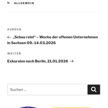
KATEGORIEN
ALLGEMEIN
Beitragsnavigation
Vorheriger
ZURÜCK
Beitrag
„Schau rein!“ – Woche der offenen Unternehmen
in Sachsen 09.-14.03.2026
Nächster
WEITER
Beitrag
Exkursion nach Berlin, 21.01.2026
Suchen
Suche
nach: