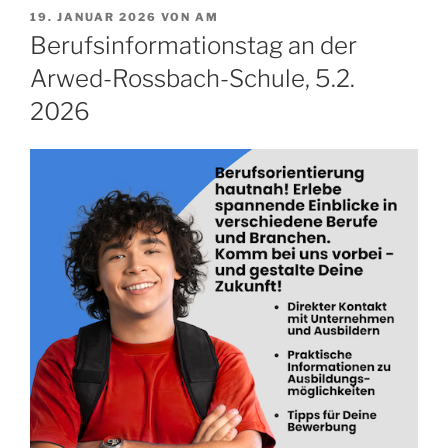
VERÖFFENTLICHT
19. JANUAR 2026
VON
AM
AM
Berufsinformationstag an der
Arwed-Rossbach-Schule, 5.2.
2026