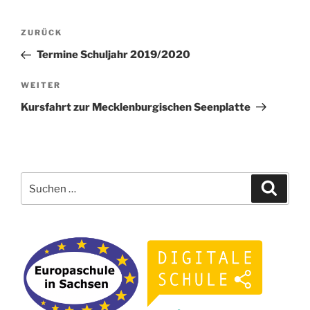
Beitragsnavigation
Vorheriger
ZURÜCK
Beitrag
Termine Schuljahr 2019/2020
Nächster
WEITER
Beitrag
Kursfahrt zur Mecklenburgischen Seenplatte
Suchen
Suche
nach: