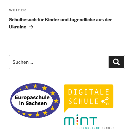
Nächster
WEITER
Beitrag
Schulbesuch für Kinder und Jugendliche aus der
Ukraine
Suchen
Suche
nach: