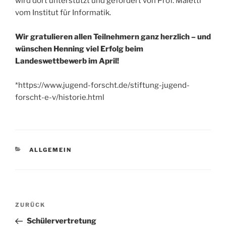
wird dort unterstützt und gefördert von Prof. Maletti
vom Institut für Informatik.
Wir gratulieren allen Teilnehmern ganz herzlich – und
wünschen Henning viel Erfolg beim
Landeswettbewerb im April!
*https://www.jugend-forscht.de/stiftung-jugend-
forscht-e-v/historie.html
KATEGORIEN
ALLGEMEIN
Beitragsnavigation
Vorheriger
ZURÜCK
Beitrag
Schülervertretung